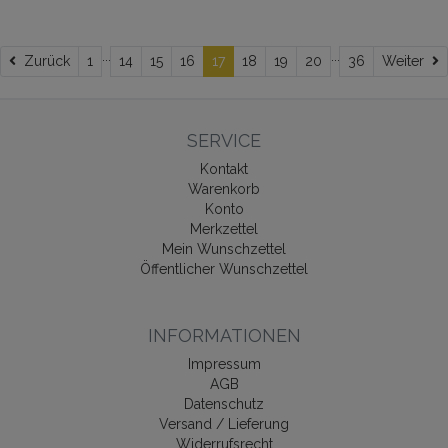
...
...
Zurück
W
Zurück
1
14
15
16
17
18
19
20
36
Weiter
SERVICE
Kontakt
Warenkorb
Konto
Merkzettel
Mein Wunschzettel
Öffentlicher Wunschzettel
INFORMATIONEN
Impressum
AGB
Datenschutz
Versand / Lieferung
Widerrufsrecht