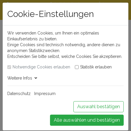
Rabattstaffeln ab
Öffnungszeiten
Beratungshotline
300 €
und Kontakt
Cookie-Einstellungen
0721 - 830 777 0
Wir verwenden Cookies, um Ihnen ein optimales
Einkaufserlebnis zu bieten.
Einige Cookies sind technisch notwendig, andere dienen zu
anonymen Statistikzwecken.
Entscheiden Sie bitte selbst, welche Cookies Sie akzeptieren.
Notwendige Cookies erlauben
Statistik erlauben
Anmelden
Weitere Infos
Datenschutz
Impressum
Buchen Sie Ihr Weinseminar!
Auswahl bestätigen
Alle auswählen und bestätigen
Menü