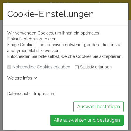
Rabattstaffeln ab
Öffnungszeiten
Beratungshotline
300 €
und Kontakt
Cookie-Einstellungen
0721 - 830 777 0
Wir verwenden Cookies, um Ihnen ein optimales
Einkaufserlebnis zu bieten.
Einige Cookies sind technisch notwendig, andere dienen zu
anonymen Statistikzwecken.
Entscheiden Sie bitte selbst, welche Cookies Sie akzeptieren.
Notwendige Cookies erlauben
Statistik erlauben
Anmelden
Weitere Infos
Datenschutz
Impressum
Buchen Sie Ihr Weinseminar!
Auswahl bestätigen
Alle auswählen und bestätigen
Menü