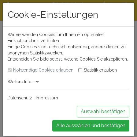
Rabattstaffeln ab
Öffnungszeiten
Beratungshotline
300 €
und Kontakt
Cookie-Einstellungen
0721 - 830 777 0
Wir verwenden Cookies, um Ihnen ein optimales
Einkaufserlebnis zu bieten.
Einige Cookies sind technisch notwendig, andere dienen zu
anonymen Statistikzwecken.
Entscheiden Sie bitte selbst, welche Cookies Sie akzeptieren.
Notwendige Cookies erlauben
Statistik erlauben
Anmelden
Weitere Infos
Datenschutz
Impressum
Buchen Sie Ihr Weinseminar!
Auswahl bestätigen
Alle auswählen und bestätigen
Menü