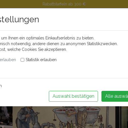
Rabattstaffeln ab 300 €
stellungen
um Ihnen ein optimales Einkaufserlebnis zu bieten.
Buchen Sie Ihr Weinseminar!
hnisch notwendig, andere dienen zu anonymen Statistikzwecken.
lbst, welche Cookies Sie akzeptieren.
erlauben
Statistik erlauben
änder
Feinkost
Alkoholfreie Getränke
Videos
Portwei
m
Auswahl bestätigen
Alle auswä