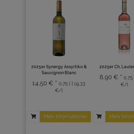
2025er Synergy Assyrtiko &
2025er Ch. Laule
Sauvignon Blanc
8,90 € *
0.75 
14,50 € *
0.75 l | 19,33
€/l
€/l
Mehr Informationen
Mehr Infor