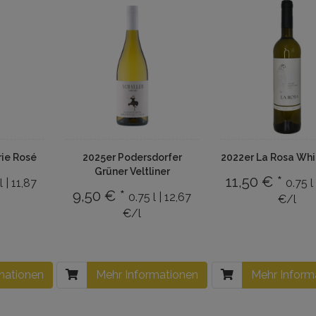
rie Rosé
2025er Podersdorfer
2022er La Rosa Wh
Grüner Veltliner
11,50 € *
l | 11,87
0.75 l
9,50 € *
0.75 l | 12,67
€/l
€/l
mationen
Mehr Informationen
Mehr Inform