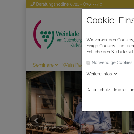
Beratungshotline
0721 - 830 777 0
Cookie-Ein
Wir verwenden Cookies, 
Einige Cookies sind tec
Entscheiden Sie bitte se
Notwendige Cookies 
Seminare
Wein Pakete
Wein
Weinl
Weitere Infos
Datenschutz
Impressu
Previous