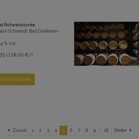
al Rotweincuvée
ald-Schwerdt, Bad Dürkheim-
14 % Vol.
75 l | 18,00 €/l
Informationen
...
Zurück
Wei
Zurück
1
2
3
4
5
6
7
8
9
18
Weiter