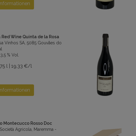
Informationen
 Red Wine Quinta de la Rosa
osa Vinhos SA, 5085 Gouvães do
l
3,5 % Vol.
75 l | 19,33 €/l
Informationen
to Montecucco Rosso Doc
 Società Agricola, Maremma -