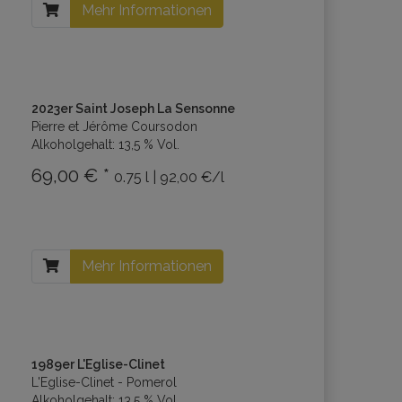
Mehr Informationen
2023er Saint Joseph La Sensonne
Pierre et Jérôme Coursodon
Alkoholgehalt: 13,5 % Vol.
69,00 € *
0.75 l | 92,00 €/l
Mehr Informationen
1989er L'Eglise-Clinet
L'Eglise-Clinet - Pomerol
Alkoholgehalt: 13,5 % Vol.