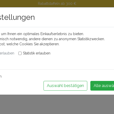
Rabattstaffeln ab 300 €
stellungen
um Ihnen ein optimales Einkaufserlebnis zu bieten.
Buchen Sie Ihr Weinseminar!
hnisch notwendig, andere dienen zu anonymen Statistikzwecken.
lbst, welche Cookies Sie akzeptieren.
erlauben
Statistik erlauben
änder
Feinkost
Alkoholfreie Getränke
Videos
Portwei
m
Auswahl bestätigen
Alle auswä