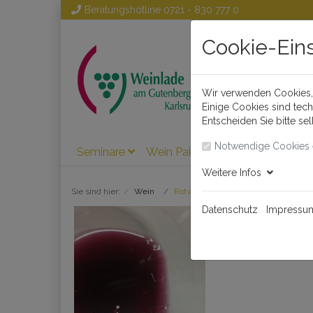
Beratungshotline
0721 - 830 777 0
Cookie-Ein
Wir verwenden Cookies, 
Einige Cookies sind tec
Entscheiden Sie bitte se
Notwendige Cookies 
Seminare
Wein Pakete
Wein
Weinl
Weitere Infos
Sie sind hier:
Wein
Rotwein
Datenschutz
Impressu