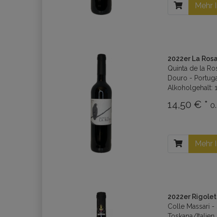
Mehr 
2022er La Rosa
Quinta de la R
Douro - Portuga
Alkoholgehalt: 1
14,50 € *
0.
Mehr 
2022er Rigole
Colle Massari -
Toskana/Italien