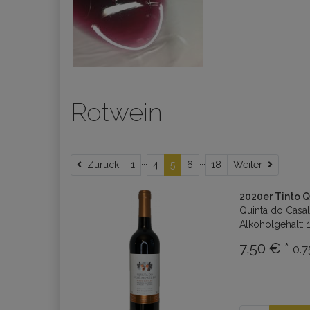
Rotwein
...
...
Zurück
Weiter
Zurück
1
4
5
6
18
Weiter
2020er Tinto Q
Quinta do Casal
Alkoholgehalt: 
7,50 € *
0.7