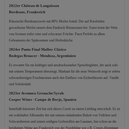
2022er Château de Languissan
Bordeaux, Frankreich
Klassische Bordeauxcuvée mit 80% Merlot Anteil. Der auf Kiesböden
gewachsene Merlot steuert dem Eindruck Röstaromen bei. Sonst trotzt der Wein
von Aromen reifer roter und schwarzer Früchte. Passt Perfekt zu allem
Gebratenem der Spätsommer und Herbstküche.
2024er Punto Final Malbec Clásico
Bodegas Renacer - Mendoza, Argentinien
Es erwartet Sie ein kräftiger und ausdrucksstarker Speisebegleiter, der auch solo
mit seinem Temperament überzeugt. Markant für die neue Weinwelt zeigt er neben
schwarzbeerigen Fruchtaromen auch den Einfluss von Eichenfässern auf: Vanille
und Schokolade.
2023er Aventura Grenache/Syrah
Cooper Wines - Campo de Borja, Spanien
Innerhalb kürzester Zeit hat sich dieses Cuvée zu einem Liebling entwickelt. Es ist
ein wahrhafter Allrounder der mit seinem einladenden Bukett von Veilchen und
Schwarzbeeren und seinen seidigen Gerbstoffen am Gaumen, fast schon an die
berühmten Weine aus Frankreich von der Nordrhône wie z.B. Crozes-Hermitage