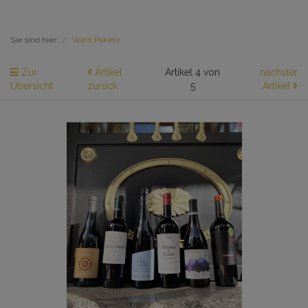
Sie sind hier:
Wein Pakete
Zur
Artikel
Artikel 4 von
nächster
Übersicht
zurück
5
Artikel