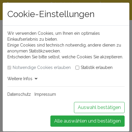
Rabattstaffeln ab
Öffnungszeiten
Beratungshotline
300 €
und Kontakt
Cookie-Einstellungen
0721 - 830 777 0
Wir verwenden Cookies, um Ihnen ein optimales
Einkaufserlebnis zu bieten.
Einige Cookies sind technisch notwendig, andere dienen zu
anonymen Statistikzwecken.
Entscheiden Sie bitte selbst, welche Cookies Sie akzeptieren.
Notwendige Cookies erlauben
Statistik erlauben
Anmelden
Weitere Infos
Datenschutz
Impressum
Buchen Sie Ihr Weinseminar!
Auswahl bestätigen
Alle auswählen und bestätigen
Menü