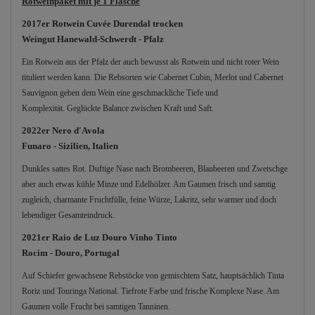
Rotweinpaket mit je 1 Flasche
2017er Rotwein Cuvée Durendal trocken
Weingut Hanewald-Schwerdt - Pfalz
Ein Rotwein aus der Pfalz der auch bewusst als Rotwein und nicht roter Wein
tituliert werden kann. Die Rebsorten wie Cabernet Cubin, Merlot und Cabernet
Sauvignon geben dem Wein eine geschmackliche Tiefe und
Komplexität.
Geglückte Balance zwischen Kraft und Saft.
2022er Nero d'Avola
Funaro - Sizilien, Italien
Dunkles sattes Rot. Duftige Nase nach Brombeeren, Blaubeeren und Zwetschge
aber auch etwas kühle Minze und Edelhölzer. Am Gaumen frisch und samtig
zugleich, charmante Fruchtfülle, feine Würze, Lakritz, sehr warmer und doch
lebendiger Gesamteindruck.
2021er Raio de Luz Douro Vinho Tinto
Rocim - Douro, Portugal
Auf Schiefer gewachsene Rebstöcke von gemischtem Satz, hauptsächlich Tinta
Roriz und Touringa National. Tiefrote Farbe und frische Komplexe Nase. Am
Gaumen volle Frucht bei samtigen Tanninen.