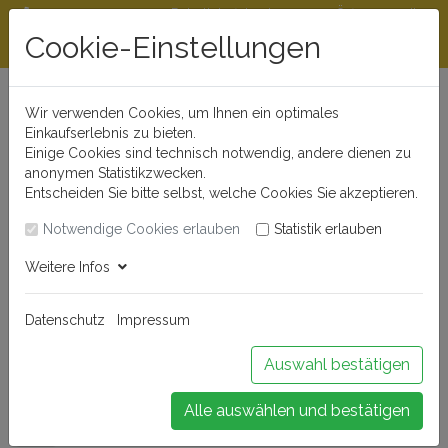
Rabattstaffeln ab
Öffnungszeiten
Beratungshotline
300 €
und Kontakt
Cookie-Einstellungen
0721 - 830 777 0
Wir verwenden Cookies, um Ihnen ein optimales
Einkaufserlebnis zu bieten.
Einige Cookies sind technisch notwendig, andere dienen zu
anonymen Statistikzwecken.
Entscheiden Sie bitte selbst, welche Cookies Sie akzeptieren.
Notwendige Cookies erlauben
Statistik erlauben
Anmelden
Weitere Infos
Datenschutz
Impressum
Buchen Sie Ihr Weinseminar!
Auswahl bestätigen
Alle auswählen und bestätigen
Menü