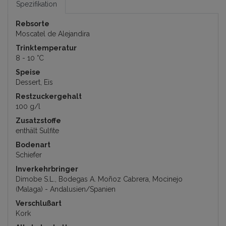
Spezifikation
Rebsorte
Moscatel de Alejandira
Trinktemperatur
8 - 10 °C
Speise
Dessert, Eis
Restzuckergehalt
100 g/l
Zusatzstoffe
enthält Sulfite
Bodenart
Schiefer
Inverkehrbringer
Dimobe S.L., Bodegas A. Moñoz Cabrera, Mocinejo
(Malaga) - Andalusien/Spanien
Verschlußart
Kork