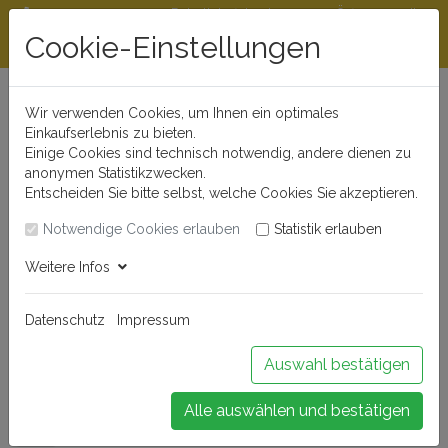
Rabattstaffeln ab
Öffnungszeiten
Beratungshotline
300 €
und Kontakt
Cookie-Einstellungen
0721 - 830 777 0
Wir verwenden Cookies, um Ihnen ein optimales
Einkaufserlebnis zu bieten.
Einige Cookies sind technisch notwendig, andere dienen zu
anonymen Statistikzwecken.
Entscheiden Sie bitte selbst, welche Cookies Sie akzeptieren.
Notwendige Cookies erlauben
Statistik erlauben
Anmelden
Weitere Infos
Datenschutz
Impressum
Buchen Sie Ihr Weinseminar!
Auswahl bestätigen
Alle auswählen und bestätigen
Menü