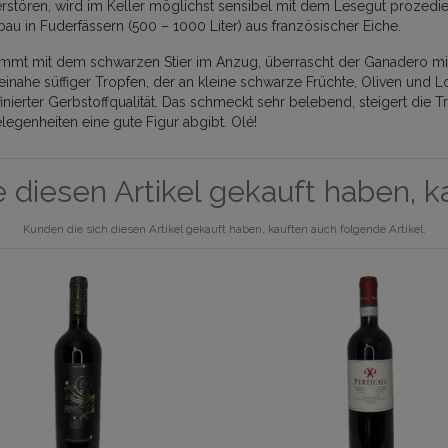
rstören, wird im Keller möglichst sensibel mit dem Lesegut prozedier
au in Fuderfässern (500 – 1000 Liter) aus französischer Eiche.
ommt mit dem schwarzen Stier im Anzug, überrascht der Ganadero mit
inahe süffiger Tropfen, der an kleine schwarze Früchte, Oliven und L
ffinierter Gerbstoffqualität. Das schmeckt sehr belebend, steigert die 
legenheiten eine gute Figur abgibt. Olé!
 diesen Artikel gekauft haben, 
Kunden die sich diesen Artikel gekauft haben, kauften auch folgende Artikel.