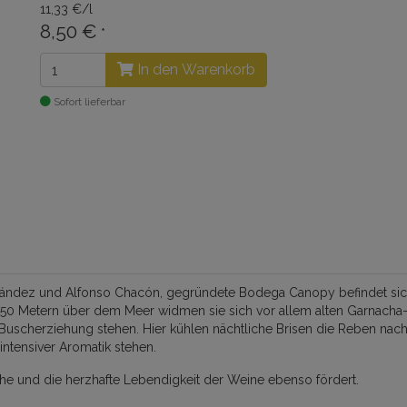
11,33 €/l
8,50 €
*
In den Warenkorb
Sofort lieferbar
dez und Alfonso Chacón, gegründete Bodega Canopy befindet sich i
0 Metern über dem Meer widmen sie sich vor allem alten Garnacha-Vete
uscherziehung stehen. Hier kühlen nächtliche Brisen die Reben nach
ntensiver Aromatik stehen.
che und die herzhafte Lebendigkeit der Weine ebenso fördert.