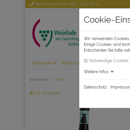
Beratungshotline
0721 - 830 777 0
Cookie-Ein
Wir verwenden Cookies, 
Einige Cookies sind tec
Entscheiden Sie bitte se
Notwendige Cookies 
Seminare
Wein Pakete
Wein
Weinl
Weitere Infos
Sie sind hier:
Wein
Datenschutz
Impressu
Zur Übersicht
Artikel