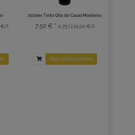
so
2020er Tinto Qta do Casal Monteiro
7,50 € *
0 €/l
0.75 l | 10,00 €/l
nen
Mehr Informationen