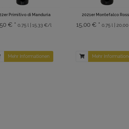
22er Primitivo di Manduria
2021er Montefalco Ros
,50 € *
15,00 € *
0.75 l | 15,33 €/l
0.75 l | 20,0
Mehr Informationen
Mehr Informatio