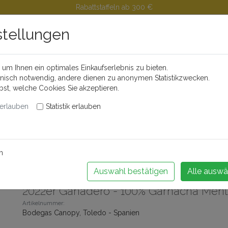
Rabattstaffeln ab 300 €
stellungen
um Ihnen ein optimales Einkaufserlebnis zu bieten.
Buchen Sie Ihr Weinseminar!
hnisch notwendig, andere dienen zu anonymen Statistikzwecken.
lbst, welche Cookies Sie akzeptieren.
erlauben
Statistik erlauben
änder
Feinkost
Alkoholfreie Getränke
Videos
Portwei
m
 zurück
Artikel 24 von 363
Auswahl bestätigen
Alle auswä
2022er Ganadero - 100% Garnacha Mentr
Artikelnummer:
Bodegas Canopy, Toledo - Spanien