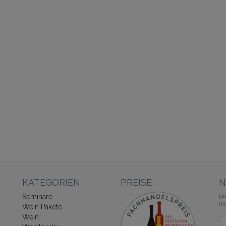
N
KATEGORIEN
PREISE
N
Di
Seminare
Ih
Wein Pakete
Wein
Ne