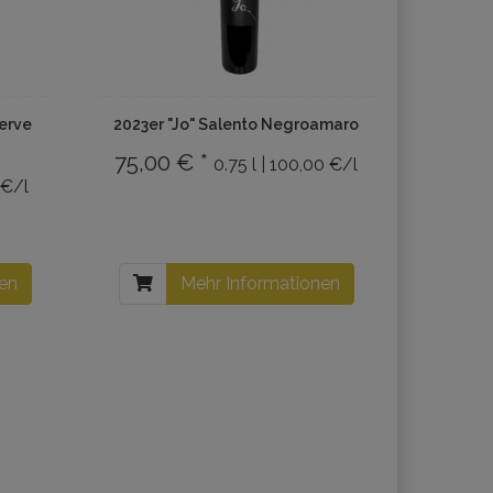
erve
2023er "Jo" Salento Negroamaro
75,00 € *
0.75 l | 100,00 €/l
 €/l
nen
Mehr Informationen