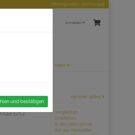
Öffnungszeiten und Kontakt
Anmelden
ne / Sherry
Zubehör
Mehr
nächster Artikel
hlen und bestätigen
ida D.O.
Vergleichen
Empfehlen
In die Lieblingsliste
Auf den Merkzettel