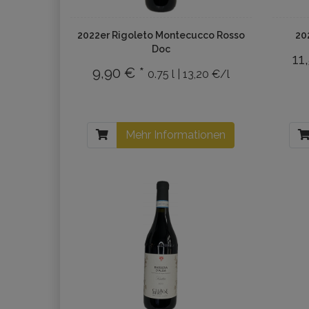
2022er Rigoleto Montecucco Rosso
20
Doc
11
9,90 € *
0.75 l | 13,20 €/l
Mehr Informationen