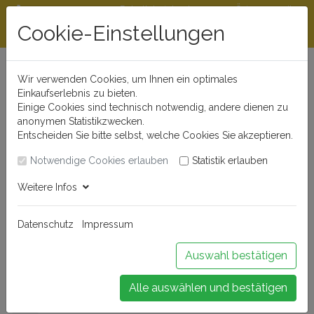
Rabattstaffeln ab
Öffnungszeiten
Beratungshotline
300 €
und Kontakt
Cookie-Einstellungen
0721 - 830 777 0
Wir verwenden Cookies, um Ihnen ein optimales
Einkaufserlebnis zu bieten.
Einige Cookies sind technisch notwendig, andere dienen zu
anonymen Statistikzwecken.
Entscheiden Sie bitte selbst, welche Cookies Sie akzeptieren.
Notwendige Cookies erlauben
Statistik erlauben
Anmelden
Weitere Infos
Datenschutz
Impressum
Buchen Sie Ihr Weinseminar!
Auswahl bestätigen
Alle auswählen und bestätigen
Menü