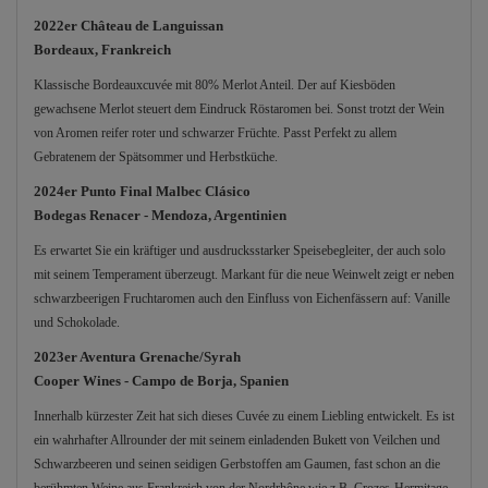
2022er Château de Languissan
Bordeaux, Frankreich
Klassische Bordeauxcuvée mit 80% Merlot Anteil. Der auf Kiesböden
gewachsene Merlot steuert dem Eindruck Röstaromen bei. Sonst trotzt der Wein
von Aromen reifer roter und schwarzer Früchte. Passt Perfekt zu allem
Gebratenem der Spätsommer und Herbstküche.
2024er Punto Final Malbec Clásico
Bodegas Renacer - Mendoza, Argentinien
Es erwartet Sie ein kräftiger und ausdrucksstarker Speisebegleiter, der auch solo
mit seinem Temperament überzeugt. Markant für die neue Weinwelt zeigt er neben
schwarzbeerigen Fruchtaromen auch den Einfluss von Eichenfässern auf: Vanille
und Schokolade.
2023er Aventura Grenache/Syrah
Cooper Wines - Campo de Borja, Spanien
Innerhalb kürzester Zeit hat sich dieses Cuvée zu einem Liebling entwickelt. Es ist
ein wahrhafter Allrounder der mit seinem einladenden Bukett von Veilchen und
Schwarzbeeren und seinen seidigen Gerbstoffen am Gaumen, fast schon an die