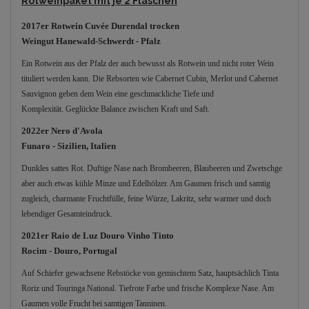
Rotweinpaket mit je 2 Flaschen
2017er Rotwein Cuvée Durendal trocken
Weingut Hanewald-Schwerdt - Pfalz
Ein Rotwein aus der Pfalz der auch bewusst als Rotwein und nicht roter Wein
tituliert werden kann. Die Rebsorten wie Cabernet Cubin, Merlot und Cabernet
Sauvignon geben dem Wein eine geschmackliche Tiefe und
Komplexität.
Geglückte Balance zwischen Kraft und Saft.
2022er Nero d'Avola
Funaro - Sizilien, Italien
Dunkles sattes Rot. Duftige Nase nach Brombeeren, Blaubeeren und Zwetschge
aber auch etwas kühle Minze und Edelhölzer. Am Gaumen frisch und samtig
zugleich, charmante Fruchtfülle, feine Würze, Lakritz, sehr warmer und doch
lebendiger Gesamteindruck.
2021er Raio de Luz Douro Vinho Tinto
Rocim - Douro, Portugal
Auf Schiefer gewachsene Rebstöcke von gemischtem Satz, hauptsächlich Tinta
Roriz und Touringa National. Tiefrote Farbe und frische Komplexe Nase. Am
Gaumen volle Frucht bei samtigen Tanninen.