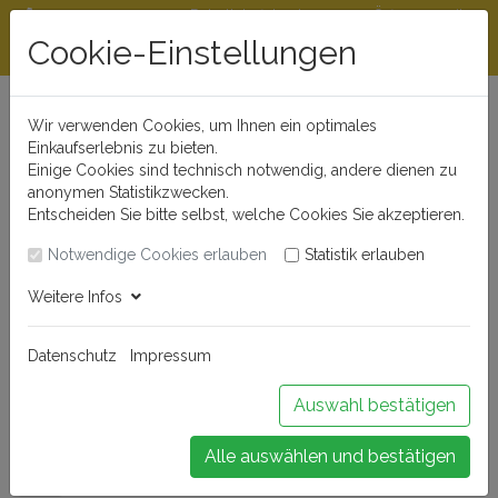
Rabattstaffeln ab
Öffnungszeiten
Beratungshotline
300 €
und Kontakt
Cookie-Einstellungen
0721 - 830 777 0
Wir verwenden Cookies, um Ihnen ein optimales
Einkaufserlebnis zu bieten.
Einige Cookies sind technisch notwendig, andere dienen zu
anonymen Statistikzwecken.
Entscheiden Sie bitte selbst, welche Cookies Sie akzeptieren.
Notwendige Cookies erlauben
Statistik erlauben
Anmelden
Weitere Infos
Datenschutz
Impressum
Buchen Sie Ihr Weinseminar!
Auswahl bestätigen
Alle auswählen und bestätigen
Menü