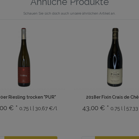
Ähnliche Produkte
Schauen Sie sich doch auch unsere ähnlichen Artikel an.
0er Riesling trocken "PUR"
2018er Fixin Crais de Ch
,00 € *
43,00 € *
0.75 l | 30,67 €/l
0.75 l | 57,3