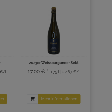
)
2023er Weissburgunder Sekt
17,00 € *
 €/l
0.75 l | 22,67 €/l
nen
Mehr Informationen