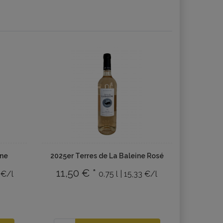
êne
2025er Terres de La Baleine Rosé
11,50 € *
3 €/l
0.75 l | 15,33 €/l