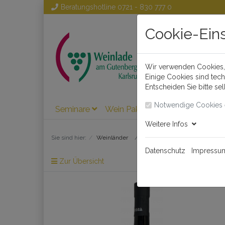
Beratungshotline
0721 - 830 777 0
Cookie-Ein
Wir verwenden Cookies, 
Einige Cookies sind tec
Entscheiden Sie bitte se
Notwendige Cookies 
Seminare
Wein Pakete
Wein
Weinl
Weitere Infos
Sie sind hier:
Weinländer
Spanien
Datenschutz
Impressu
Zur Übersicht
Artikel