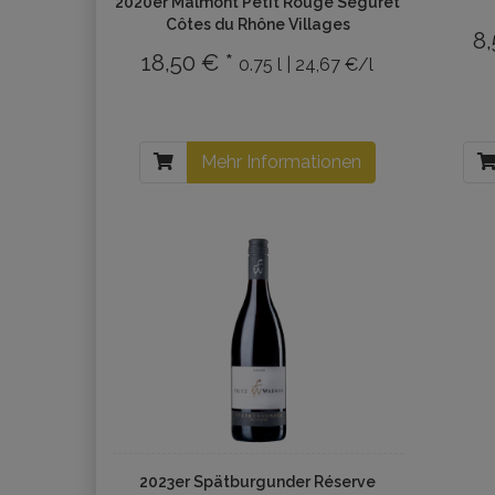
2020er Malmont Petit Rouge Seguret
Côtes du Rhône Villages
8,
18,50 € *
0.75 l | 24,67 €/l
Mehr Informationen
2023er Spätburgunder Réserve