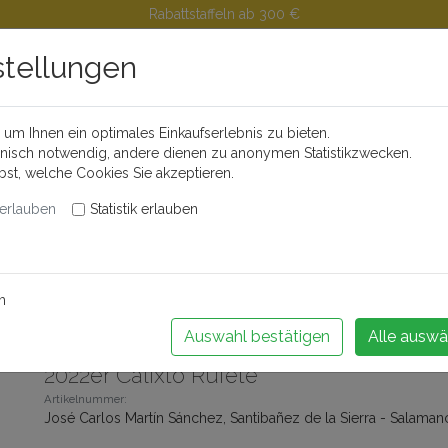
Rabattstaffeln ab 300 €
stellungen
um Ihnen ein optimales Einkaufserlebnis zu bieten.
Buchen Sie Ihr Weinseminar!
hnisch notwendig, andere dienen zu anonymen Statistikzwecken.
lbst, welche Cookies Sie akzeptieren.
erlauben
Statistik erlauben
änder
Feinkost
Alkoholfreie Getränke
Videos
Portwei
m
 zurück
Artikel 47 von 67
Auswahl bestätigen
Alle auswä
2022er Calixto Rufete
Artikelnummer:
José Carlos Martín Sánchez, Santibañez de la Sierra - Salama