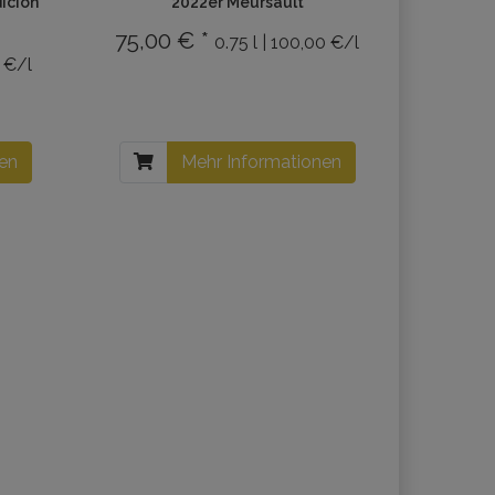
ición
2022er Meursault
75,00 € *
0.75 l | 100,00 €/l
7 €/l
nen
Mehr Informationen