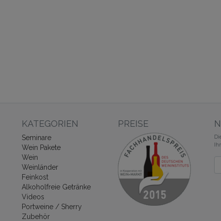
N
KATEGORIEN
PREISE
N
Di
Seminare
Ih
Wein Pakete
Wein
Ne
Weinländer
Feinkost
Alkoholfreie Getränke
Videos
Portweine / Sherry
Zubehör