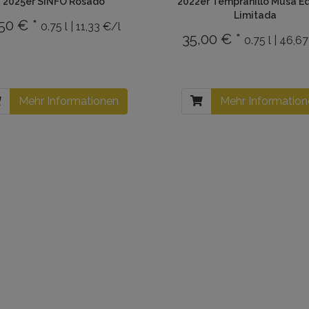
2025er SINFO Rosado
2022er Tempranillo Musa Ed
Limitada
50 € *
0.75 l | 11,33 €/l
35,00 € *
0.75 l | 46,6
Mehr Informationen
Mehr Informatio