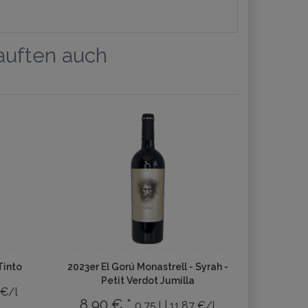
kauften auch
Tinto
2023er El Gorú Monastrell - Syrah -
Petit Verdot Jumilla
 €/l
8,90 € *
0.75 l | 11,87 €/l