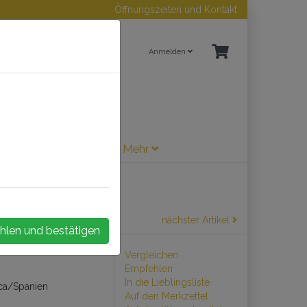
Öffnungszeiten und Kontakt
Anmelden
ne / Sherry
Zubehör
Mehr
nächster Artikel
hlen und bestätigen
Vergleichen
Empfehlen
In die Lieblingsliste
nca/Spanien
Auf den Merkzettel