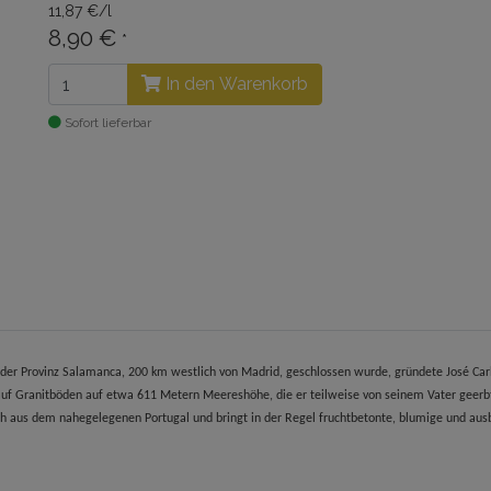
11,87 €/l
8,90 €
*
In den Warenkorb
Sofort lieferbar
 der Provinz Salamanca, 200 km westlich von Madrid, geschlossen wurde, gründete José Car
n auf Granitböden auf etwa 611 Metern Meereshöhe, die er teilweise von seinem Vater geerbt
h aus dem nahegelegenen Portugal und bringt in der Regel fruchtbetonte, blumige und ausb