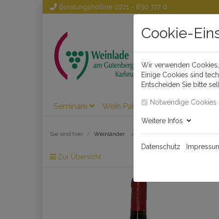
Beratungshotline
0721 - 830 777 0
Cookie-Ein
Wir verwenden Cookies, 
Einige Cookies sind tec
Entscheiden Sie bitte se
Notwendige Cookies 
Seminare
Wein Pakete
Wein
Weinl
Weitere Infos
Sie sind hier:
Weinländer
Spanien
Datenschutz
Impressu
Zur Übersicht
Artikel