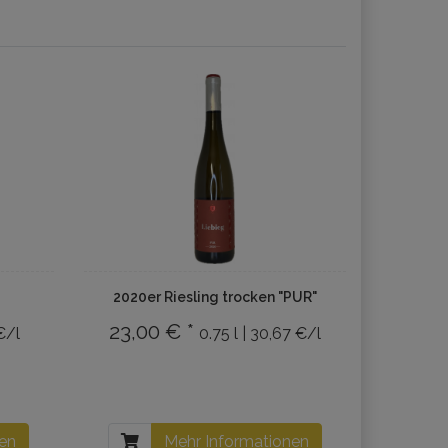
2020er Riesling trocken "PUR"
23,00 € *
 €/l
0.75 l | 30,67 €/l
nen
Mehr Informationen