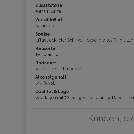
Zusatzstoffe
enthält Sulfite
Verschlußart
Naturkork
Speise
luftgetrockneter Schinken, geschmortes Rind-, La
Rebsorte
Tempranillo
Bodenart
kalkhaltiger Lehmboden
Alkoholgehalt
14,5 % vol.
Qualität & Lage
Weinlagen mit 70-jährigen Tempranillo-Reben: Peñ
Kunden, die