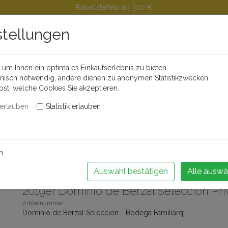
Rabattstaffeln ab 300 €
stellungen
um Ihnen ein optimales Einkaufserlebnis zu bieten.
Buchen Sie Ihr Weinseminar!
hnisch notwendig, andere dienen zu anonymen Statistikzwecken.
lbst, welche Cookies Sie akzeptieren.
erlauben
Statistik erlauben
änder
Feinkost
Alkoholfreie Getränke
Videos
Portwei
m
 zurück
Artikel 22 von 67
Auswahl bestätigen
Alle auswä
2019er Dominio de Berzal Selección Pr
Artikelnummer:
Dominio de Berzal Seleccion - Bodega Familiarq