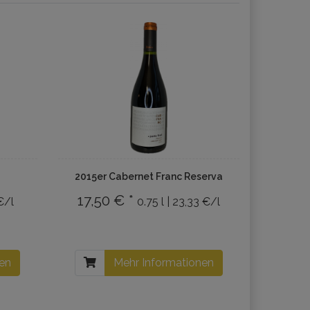
2015er Cabernet Franc Reserva
17,50 € *
 €/l
0.75 l | 23,33 €/l
nen
Mehr Informationen