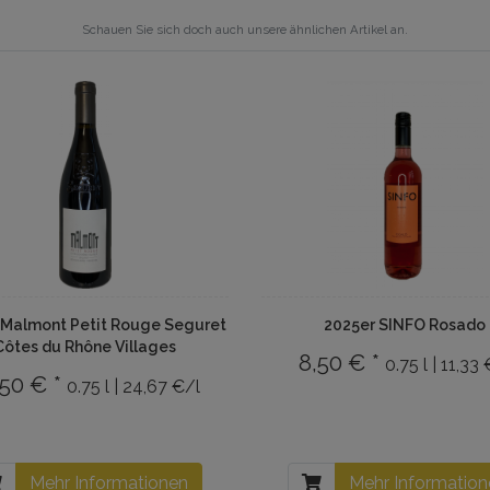
Schauen Sie sich doch auch unsere ähnlichen Artikel an.
 Malmont Petit Rouge Seguret
2025er SINFO Rosado
Côtes du Rhône Villages
8,50 € *
0.75 l | 11,33
,50 € *
0.75 l | 24,67 €/l
Mehr Informationen
Mehr Informatio