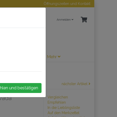
Öffnungszeiten und Kontakt
Anmelden
ne / Sherry
Zubehör
Mehr
nächster Artikel
hlen und bestätigen
ivada
Vergleichen
Empfehlen
In die Lieblingsliste
Auf den Merkzettel