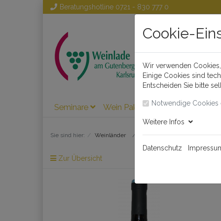
Beratungshotline
0721 - 830 777 0
Cookie-Ein
Wir verwenden Cookies, 
Einige Cookies sind tec
Entscheiden Sie bitte se
Notwendige Cookies 
Seminare
Wein Pakete
Wein
Weinl
Weitere Infos
Sie sind hier:
Weinländer
Spanien
Datenschutz
Impressu
Zur Übersicht
Artikel