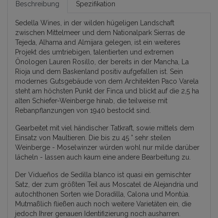
Beschreibung
Spezifikation
Sedella Wines, in der wilden hügeligen Landschaft
zwischen Mittelmeer und dem Nationalpark Sierras de
Tejeda, Alhama and Almijara gelegen, ist ein weiteres
Projekt des umtriebigen, talentierten und extremen
Önologen Lauren Rosillo, der bereits in der Mancha, La
Rioja und dem Baskenland positiv aufgefallen ist. Sein
modernes Gutsgebäude von dem Architekten Paco Varela
steht am höchsten Punkt der Finca und blickt auf die 2,5 ha
alten Schiefer-Weinberge hinab, die teilweise mit
Rebanpflanzungen von 1940 bestockt sind.
Gearbeitet mit viel händischer Tatkraft, sowie mittels dem
Einsatz von Maultieren. Die bis zu 45 ° sehr steilen
Weinberge - Moselwinzer würden wohl nur milde darüber
lächeln - lassen auch kaum eine andere Bearbeitung zu.
Der Vidueños de Sedilla blanco ist quasi ein gemischter
Satz, der zum größten Teil aus Moscatel de Alejandría und
autochthonen Sorten wie Doradilla, Calona und Montúa.
Mutmaßlich fließen auch noch weitere Varietäten ein, die
jedoch Ihrer genauen Identifizierung noch ausharren.