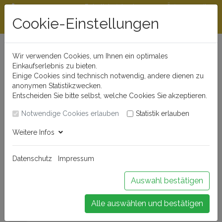
Rabattstaffeln ab
Öffnungszeiten
Beratungshotline
300 €
und Kontakt
Cookie-Einstellungen
0721 - 830 777 0
Wir verwenden Cookies, um Ihnen ein optimales
Einkaufserlebnis zu bieten.
Einige Cookies sind technisch notwendig, andere dienen zu
anonymen Statistikzwecken.
Entscheiden Sie bitte selbst, welche Cookies Sie akzeptieren.
Notwendige Cookies erlauben
Statistik erlauben
Anmelden
Weitere Infos
Datenschutz
Impressum
Buchen Sie Ihr Weinseminar!
Auswahl bestätigen
Alle auswählen und bestätigen
Menü