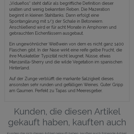
„Vidueños“ steht dafür als begriffliche Definition dieser
uralten und wenig bekannten Reben. Die Mazeration
beginnt in kleinen Stahltanks. Dann erfolgt eine
Spontangärung mit 1/3 der Schale in Betoneiern.
Anschließend wird er für acht Monate in Amphoren und
gebrauchten Eichenfässern ausgebaut.
Ein ungewöhnlicher Weißwein von dem es nicht ganz 1400
Flaschen gibt. In der Nase wirkt eine reife gelbe Frucht, die
ihre Muskateller Typizität nicht leugnet. Nüsse, etwas
Manzanilla-Sherry und die wilde Vegetation im spanischen
Hinterland.
Auf der Zunge verblüfft die markante Salzigkeit dieses
ansonsten sehr runden und gefälligen Weines. Guter Gripp
am Gaumen. Perfekt zu Tapas und Meeresgetier.
Kunden, die diesen Artikel
gekauft haben, kauften auch
Kunden die sich diesen Artikel gekauft haben, kauften auch folgende Artikel.