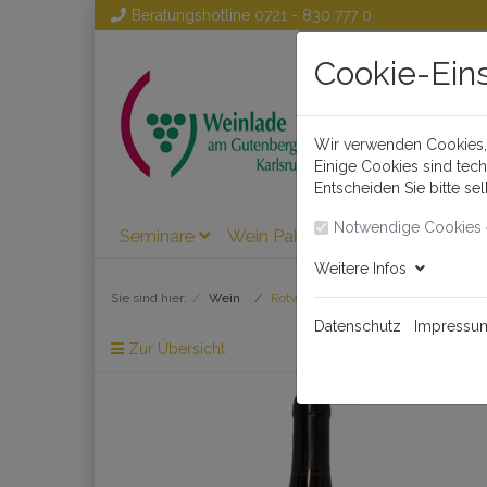
Beratungshotline
0721 - 830 777 0
Cookie-Ein
Wir verwenden Cookies, 
Einige Cookies sind tec
Entscheiden Sie bitte se
Notwendige Cookies 
Seminare
Wein Pakete
Wein
Weinl
Weitere Infos
Sie sind hier:
Wein
Rotwein
Datenschutz
Impressu
Zur Übersicht
Artikel