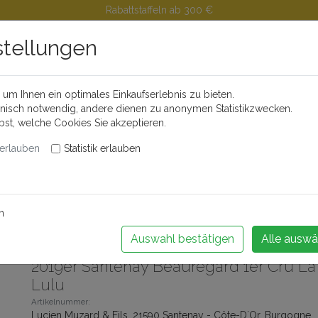
Rabattstaffeln ab 300 €
stellungen
um Ihnen ein optimales Einkaufserlebnis zu bieten.
Buchen Sie Ihr Weinseminar!
hnisch notwendig, andere dienen zu anonymen Statistikzwecken.
lbst, welche Cookies Sie akzeptieren.
erlauben
Statistik erlauben
änder
Feinkost
Alkoholfreie Getränke
Videos
Portwei
m
 zurück
Artikel 17 von 174
Auswahl bestätigen
Alle auswä
2019er Santenay Beauregard 1er Cru L
Lulu
Artikelnummer:
Lucien Muzard & Fils, 21590 Santenay - Côte-D´Or, Burgogne