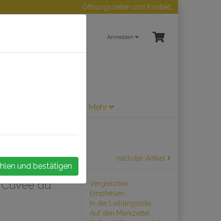
Öffnungszeiten und Kontakt
Anmelden
ne / Sherry
Zubehör
Mehr
nächster Artikel
hlen und bestätigen
a Cuvée du
Vergleichen
Empfehlen
In die Lieblingsliste
Auf den Merkzettel