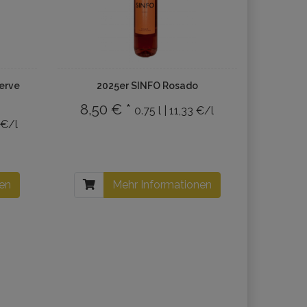
erve
2025er SINFO Rosado
8,50 € *
0.75 l | 11,33 €/l
 €/l
nen
Mehr Informationen