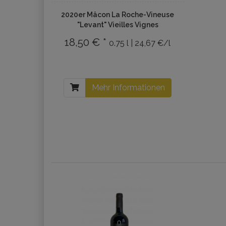
2020er Mâcon La Roche-Vineuse
"Levant" Vieilles Vignes
18,50 € *
0.75 l | 24,67 €/l
Mehr Informationen