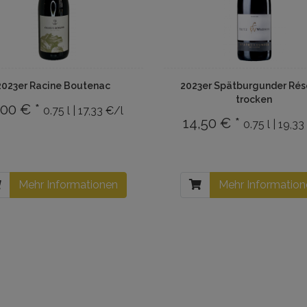
2023er Racine Boutenac
2023er Spätburgunder Rés
trocken
,00 € *
0.75 l | 17,33 €/l
14,50 € *
0.75 l | 19,33
Mehr Informationen
Mehr Informatio