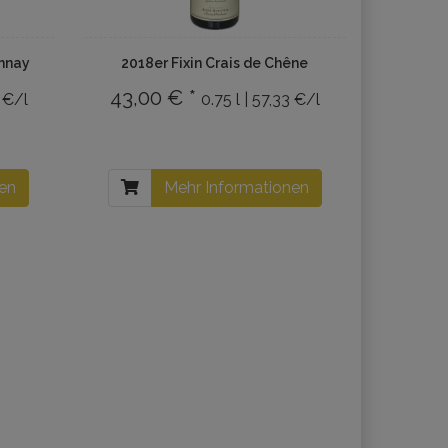
nnay
2018er Fixin Crais de Chêne
43,00 € *
0 €/l
0.75 l | 57,33 €/l
nen
Mehr Informationen