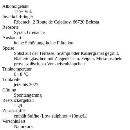
Alkoholgehalt
11 % Vol.
Inverkehrbringer
Riberach, 2 Route de Caladroy, 66720 Belesta
Rebsorte
Syrah, Grenache
Ausbauart
keine Schönung, keine Filtration
Speise
Solist auf der Terrasse, Scampi oder Kaisergranat gegrillt,
Blätterteigtaschen mit Ziegenkäse u. Feigen, Miesmuscheln
provenzalisch, zu Vorspeisenhäppchen
Trinktemperatur
6 - 8 °C
Trinkreife
jetzt bis 2027
Gärung
Spontangärung
Restzuckergehalt
1 g/l
Zusatzstoffe
enthält Sulfite (Low sulphites <10mg/L)
Verschlußart
Naturkork