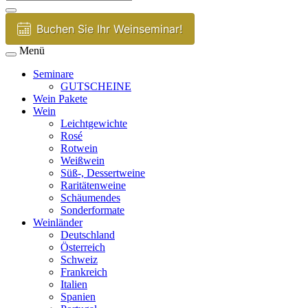
Buchen Sie Ihr Weinseminar!
Menü
Seminare
GUTSCHEINE
Wein Pakete
Wein
Leichtgewichte
Rosé
Rotwein
Weißwein
Süß-, Dessertweine
Raritätenweine
Schäumendes
Sonderformate
Weinländer
Deutschland
Österreich
Schweiz
Frankreich
Italien
Spanien