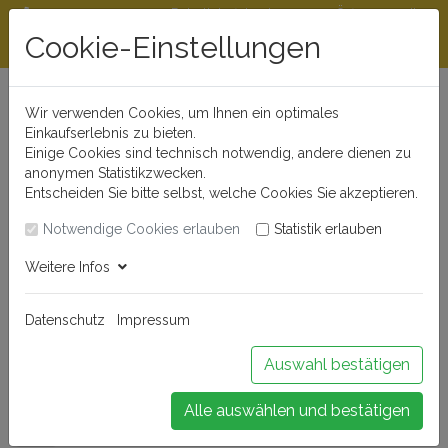
Rabattstaffeln ab
Öffnungszeiten
Beratungshotline
300 €
und Kontakt
Cookie-Einstellungen
0721 - 830 777 0
Wir verwenden Cookies, um Ihnen ein optimales
Einkaufserlebnis zu bieten.
Einige Cookies sind technisch notwendig, andere dienen zu
anonymen Statistikzwecken.
Entscheiden Sie bitte selbst, welche Cookies Sie akzeptieren.
Notwendige Cookies erlauben
Statistik erlauben
Anmelden
Weitere Infos
Datenschutz
Impressum
Buchen Sie Ihr Weinseminar!
Auswahl bestätigen
Alle auswählen und bestätigen
Menü