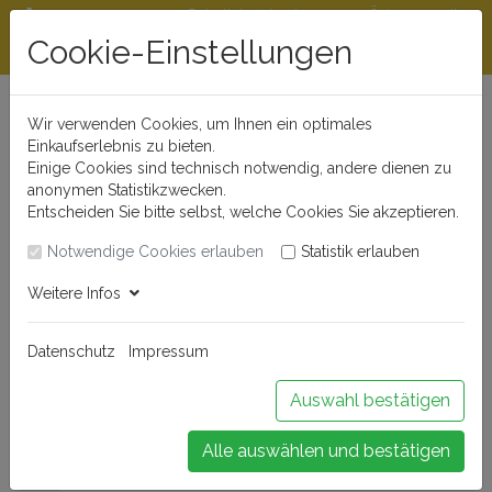
Rabattstaffeln ab
Öffnungszeiten
Beratungshotline
300 €
und Kontakt
Cookie-Einstellungen
0721 - 830 777 0
Wir verwenden Cookies, um Ihnen ein optimales
Einkaufserlebnis zu bieten.
Einige Cookies sind technisch notwendig, andere dienen zu
anonymen Statistikzwecken.
Entscheiden Sie bitte selbst, welche Cookies Sie akzeptieren.
Notwendige Cookies erlauben
Statistik erlauben
Anmelden
Weitere Infos
Datenschutz
Impressum
Buchen Sie Ihr Weinseminar!
Auswahl bestätigen
Alle auswählen und bestätigen
Menü