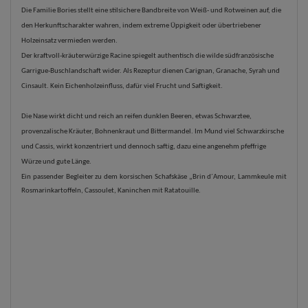
Die Familie Bories stellt eine stilsichere Bandbreite von Weiß- und Rotweinen auf, die
den Herkunftscharakter wahren, indem extreme Üppigkeit oder übertriebener
Holzeinsatz vermieden werden.
Der kraftvoll-kräuterwürzige Racine spiegelt authentisch die wilde südfranzösische
Garrigue-Buschlandschaft wider. Als Rezeptur dienen Carignan, Granache, Syrah und
Cinsault. Kein Eichenholzeinfluss, dafür viel Frucht und Saftigkeit.
Die Nase wirkt dicht und reich an reifen dunklen Beeren, etwas Schwarztee,
provenzalische Kräuter, Bohnenkraut und Bittermandel. Im Mund viel Schwarzkirsche
und Cassis, wirkt konzentriert und dennoch saftig, dazu eine angenehm pfeffrige
Würze und gute Länge.
Ein passender Begleiter zu dem korsischen Schafskäse „Brin d´Amour, Lammkeule mit
Rosmarinkartoffeln, Cassoulet, Kaninchen mit Ratatouille.