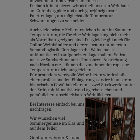
unvorteilhaft und verliert an Finesse.
Deshalb klimatisieren wir aktuell unseren Weinlade
am Gutenbergplatz und auch ganzjährig unser
Palettenlager, um möglichst die Temperatur
Schwankungen zu vermeiden.
Auch viele private Keller erreichen heute im Sommer
Temperaturen, die für eine Weinlagerung nicht mehr
als Vorteilhaft geeignet sind. Das gleiche gilt auch für
Online Weinhändler und deren kosten optimierten
Versandlogistik. Dort lagern die Weine meist
unklimatisiert in aufgeheizten Lagerhallen . Selbst
massive Sandsteinmauern, Tonröhren, Ausrichtung
nach Norden etc. können die zunehmende tropische
Temperaturen nicht ausgleichen.
Für besonders wertvolle Weine bieten wir deshalb
einen professionellen Einlagerungsservice in unserem
historischen Gewölbekeller an – zwei Stockwerke unter
der Erde, mit klimatisierten Lagerbereichen und
persönlichen, abschließbaren Weinfächern.
Bei Interesse einfach bei uns
nachfragen.
Wir wünschen viel
Sommergenüsse im Glas und
auf dem Teller
Guntram Fahrner & Team