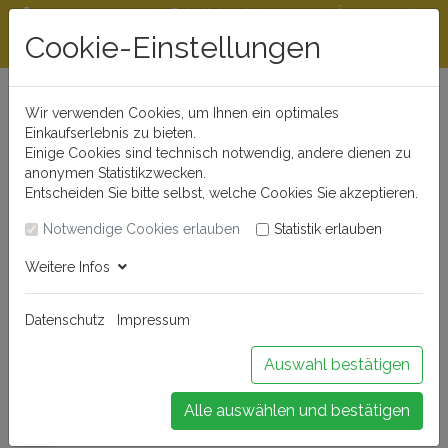
Rabattstaffeln ab
Öffnungszeiten
Beratungshotline
300 €
und Kontakt
Cookie-Einstellungen
0721 - 830 777 0
Wir verwenden Cookies, um Ihnen ein optimales
Einkaufserlebnis zu bieten.
Einige Cookies sind technisch notwendig, andere dienen zu
anonymen Statistikzwecken.
Entscheiden Sie bitte selbst, welche Cookies Sie akzeptieren.
Notwendige Cookies erlauben
Statistik erlauben
Anmelden
Weitere Infos
Datenschutz
Impressum
Buchen Sie Ihr Weinseminar!
Auswahl bestätigen
Alle auswählen und bestätigen
Menü