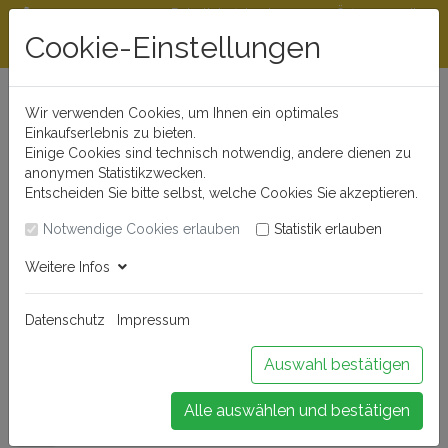
Rabattstaffeln ab
Öffnungszeiten
Beratungshotline
300 €
und Kontakt
Cookie-Einstellungen
0721 - 830 777 0
Wir verwenden Cookies, um Ihnen ein optimales
Einkaufserlebnis zu bieten.
Einige Cookies sind technisch notwendig, andere dienen zu
anonymen Statistikzwecken.
Entscheiden Sie bitte selbst, welche Cookies Sie akzeptieren.
Notwendige Cookies erlauben
Statistik erlauben
Anmelden
Weitere Infos
Datenschutz
Impressum
Buchen Sie Ihr Weinseminar!
Auswahl bestätigen
Alle auswählen und bestätigen
Menü