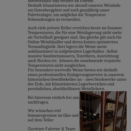
unvorteilhaft und verliert an Finesse.
Deshalb klimatisieren wir aktuell unseren Weinlade
am Gutenbergplatz und auch ganzjährig unser
Palettenlager, um möglichst die Temperatur
Schwankungen zu vermeiden.
Auch viele private Keller erreichen heute im Sommer
Temperaturen, die für eine Weinlagerung nicht mehr
als Vorteilhaft geeignet sind. Das gleiche gilt auch für
Online Weinhändler und deren kosten optimierten
Versandlogistik. Dort lagern die Weine meist
unklimatisiert in aufgeheizten Lagerhallen . Selbst
massive Sandsteinmauern, Tonröhren, Ausrichtung
nach Norden etc. können die zunehmende tropische
Temperaturen nicht ausgleichen.
Für besonders wertvolle Weine bieten wir deshalb
einen professionellen Einlagerungsservice in unserem
historischen Gewölbekeller an – zwei Stockwerke unter
der Erde, mit klimatisierten Lagerbereichen und
persönlichen, abschließbaren Weinfächern.
Bei Interesse einfach bei uns
nachfragen.
Wir wünschen viel
Sommergenüsse im Glas und
auf dem Teller
Guntram Fahrner & Team