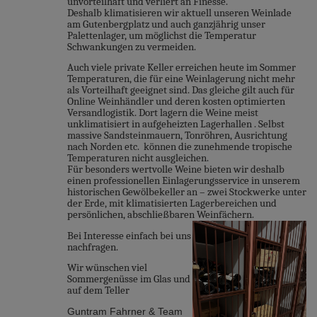
unvorteilhaft und verliert an Finesse.
Deshalb klimatisieren wir aktuell unseren Weinlade
am Gutenbergplatz und auch ganzjährig unser
Palettenlager, um möglichst die Temperatur
Schwankungen zu vermeiden.
Auch viele private Keller erreichen heute im Sommer
Temperaturen, die für eine Weinlagerung nicht mehr
als Vorteilhaft geeignet sind. Das gleiche gilt auch für
Online Weinhändler und deren kosten optimierten
Versandlogistik. Dort lagern die Weine meist
unklimatisiert in aufgeheizten Lagerhallen . Selbst
massive Sandsteinmauern, Tonröhren, Ausrichtung
nach Norden etc. können die zunehmende tropische
Temperaturen nicht ausgleichen.
Für besonders wertvolle Weine bieten wir deshalb
einen professionellen Einlagerungsservice in unserem
historischen Gewölbekeller an – zwei Stockwerke unter
der Erde, mit klimatisierten Lagerbereichen und
persönlichen, abschließbaren Weinfächern.
Bei Interesse einfach bei uns
nachfragen.
Wir wünschen viel
Sommergenüsse im Glas und
auf dem Teller
Guntram Fahrner & Team