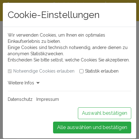
Rabattstaffeln ab
Öffnungszeiten
Beratungshotline
300 €
und Kontakt
Cookie-Einstellungen
0721 - 830 777 0
Wir verwenden Cookies, um Ihnen ein optimales
Einkaufserlebnis zu bieten.
Einige Cookies sind technisch notwendig, andere dienen zu
anonymen Statistikzwecken.
Entscheiden Sie bitte selbst, welche Cookies Sie akzeptieren.
Notwendige Cookies erlauben
Statistik erlauben
Anmelden
Weitere Infos
Datenschutz
Impressum
Buchen Sie Ihr Weinseminar!
Auswahl bestätigen
Alle auswählen und bestätigen
Menü