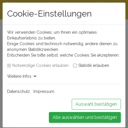
Rabattstaffeln ab
Öffnungszeiten
Beratungshotline
300 €
und Kontakt
Cookie-Einstellungen
0721 - 830 777 0
Wir verwenden Cookies, um Ihnen ein optimales
Einkaufserlebnis zu bieten.
Einige Cookies sind technisch notwendig, andere dienen zu
anonymen Statistikzwecken.
Entscheiden Sie bitte selbst, welche Cookies Sie akzeptieren.
Notwendige Cookies erlauben
Statistik erlauben
Anmelden
Weitere Infos
Datenschutz
Impressum
Buchen Sie Ihr Weinseminar!
Auswahl bestätigen
Alle auswählen und bestätigen
Menü