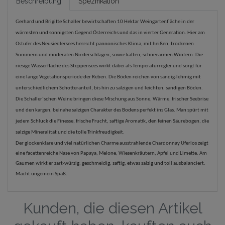
Beschreibung
Spezifikation
Gerhard und Brigitte Schaller bewirtschaften 10 Hektar Weingartenfläche in der
wärmsten und sonnigsten Gegend Österreichs und das in vierter Generation. Hier am
Ostufer des Neusiedlersees herrscht pannonisches Klima, mit heißen, trockenen
Sommern und moderaten Niederschlägen, sowie kalten, schneearmen Wintern. Die
riesige Wasserfläche des Steppensees wirkt dabei als Temperaturregler und sorgt für
eine lange Vegetationsperiode der Reben. Die Böden reichen von sandig-lehmig mit
unterschiedlichem Schotteranteil, bis hin zu salzigen und leichten, sandigen Böden.
Die Schaller´schen Weine bringen diese Mischung aus Sonne, Wärme, frischer Seebrise
und den kargen, beinahe salzigen Charakter des Bodens perfekt ins Glas. Man spürt mit
jedem Schluck die Finesse, frische Frucht, saftige Aromatik, den feinen Säurebogen, die
salzige Mineralität und die tolle Trinkfreudigkeit.
Der glockenklare und viel natürlichen Charme ausstrahlende Chardonnay Uferlos zeigt
eine facettenreiche Nase von Papaya, Melone, Wiesenkräutern, Apfel und Limette. Am
Gaumen wirkt er zart-würzig, geschmeidig, saftig, etwas salzig und toll ausbalanciert.
Macht ungemein Spaß.
Kunden, die diesen Artikel