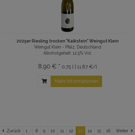
2025er Riesling trocken "Kalkstein" Weingut Klein
Weingut Klein - Pfalz, Deutschland
Alkoholgehalt: 12,5% Vol.
8,90 € *
0.75 l | 11,87 €/l
Mehr Informationen
...
Zurück
W
Zurück
1
8
9
10
11
12
13
14
15
16
Weiter