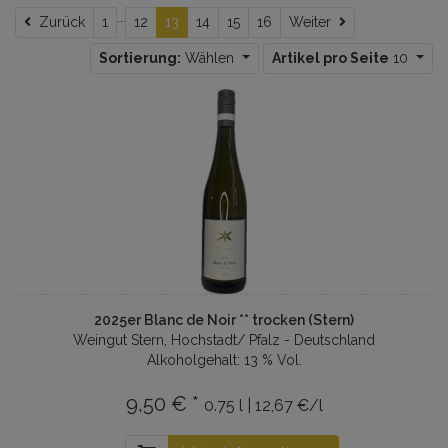
...
Zurück
Weiter
Zurück
1
12
13
14
15
16
Weiter
Sortierung:
Wählen
Artikel pro Seite
10
2025er Blanc de Noir ** trocken (Stern)
Weingut Stern, Hochstadt/ Pfalz - Deutschland
Alkoholgehalt: 13 % Vol.
9,50 € *
0.75 l | 12,67 €/l