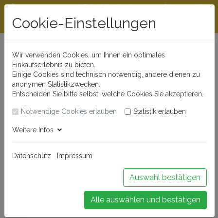
Rabattstaffeln ab
Öffnungszeiten
Beratungshotline
300 €
und Kontakt
Cookie-Einstellungen
0721 - 830 777 0
Wir verwenden Cookies, um Ihnen ein optimales
Einkaufserlebnis zu bieten.
Einige Cookies sind technisch notwendig, andere dienen zu
anonymen Statistikzwecken.
Entscheiden Sie bitte selbst, welche Cookies Sie akzeptieren.
Notwendige Cookies erlauben
Statistik erlauben
Anmelden
Weitere Infos
Datenschutz
Impressum
Buchen Sie Ihr Weinseminar!
Auswahl bestätigen
Alle auswählen und bestätigen
Menü