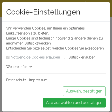
Rabattstaffeln ab
Öffnungszeiten
Beratungshotline
300 €
und Kontakt
Cookie-Einstellungen
0721 - 830 777 0
Wir verwenden Cookies, um Ihnen ein optimales
Einkaufserlebnis zu bieten.
Einige Cookies sind technisch notwendig, andere dienen zu
anonymen Statistikzwecken.
Entscheiden Sie bitte selbst, welche Cookies Sie akzeptieren.
Notwendige Cookies erlauben
Statistik erlauben
Anmelden
Weitere Infos
Datenschutz
Impressum
Buchen Sie Ihr Weinseminar!
Auswahl bestätigen
Alle auswählen und bestätigen
Menü