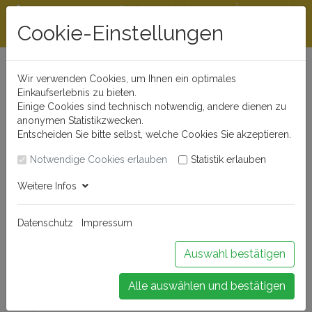
Rabattstaffeln ab
Öffnungszeiten
Beratungshotline
300 €
und Kontakt
Cookie-Einstellungen
0721 - 830 777 0
Wir verwenden Cookies, um Ihnen ein optimales
Einkaufserlebnis zu bieten.
Einige Cookies sind technisch notwendig, andere dienen zu
anonymen Statistikzwecken.
Entscheiden Sie bitte selbst, welche Cookies Sie akzeptieren.
Notwendige Cookies erlauben
Statistik erlauben
Anmelden
Weitere Infos
Datenschutz
Impressum
Buchen Sie Ihr Weinseminar!
Auswahl bestätigen
Alle auswählen und bestätigen
Menü