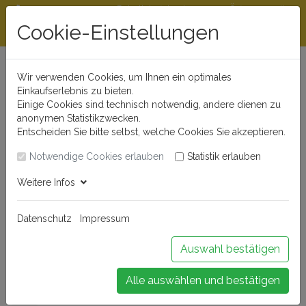
Rabattstaffeln ab
Öffnungszeiten
Beratungshotline
300 €
und Kontakt
Cookie-Einstellungen
0721 - 830 777 0
Wir verwenden Cookies, um Ihnen ein optimales
Einkaufserlebnis zu bieten.
Einige Cookies sind technisch notwendig, andere dienen zu
anonymen Statistikzwecken.
Entscheiden Sie bitte selbst, welche Cookies Sie akzeptieren.
Notwendige Cookies erlauben
Statistik erlauben
Anmelden
Weitere Infos
Datenschutz
Impressum
Buchen Sie Ihr Weinseminar!
Auswahl bestätigen
Alle auswählen und bestätigen
Menü