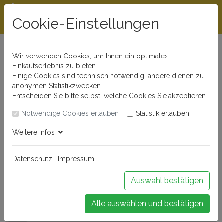
Rabattstaffeln ab
Öffnungszeiten
Beratungshotline
300 €
und Kontakt
Cookie-Einstellungen
0721 - 830 777 0
Wir verwenden Cookies, um Ihnen ein optimales
Einkaufserlebnis zu bieten.
Einige Cookies sind technisch notwendig, andere dienen zu
anonymen Statistikzwecken.
Entscheiden Sie bitte selbst, welche Cookies Sie akzeptieren.
Notwendige Cookies erlauben
Statistik erlauben
Anmelden
Weitere Infos
Datenschutz
Impressum
Buchen Sie Ihr Weinseminar!
Auswahl bestätigen
Alle auswählen und bestätigen
Menü