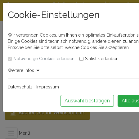
Rabattstaffeln ab
Öffnungszeiten
Beratungshotline
300 €
und Kontakt
Cookie-Einstellungen
0721 - 830 777 0
Wir verwenden Cookies, um Ihnen ein optimales Einkaufserlebnis 
Einige Cookies sind technisch notwendig, andere dienen zu anon
Entscheiden Sie bitte selbst, welche Cookies Sie akzeptieren.
Notwendige Cookies erlauben
Statistik erlauben
Weitere Infos
Anmelden
Datenschutz
Impressum
Auswahl bestätigen
Alle au
Buchen Sie Ihr Weinseminar!
Menü