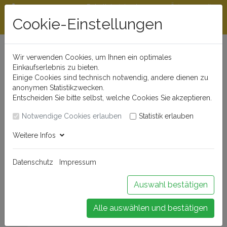
Rabattstaffeln ab
Öffnungszeiten
Beratungshotline
300 €
und Kontakt
Cookie-Einstellungen
0721 - 830 777 0
Wir verwenden Cookies, um Ihnen ein optimales
Einkaufserlebnis zu bieten.
Einige Cookies sind technisch notwendig, andere dienen zu
anonymen Statistikzwecken.
Entscheiden Sie bitte selbst, welche Cookies Sie akzeptieren.
Notwendige Cookies erlauben
Statistik erlauben
Anmelden
Weitere Infos
Datenschutz
Impressum
Buchen Sie Ihr Weinseminar!
Auswahl bestätigen
Alle auswählen und bestätigen
Menü